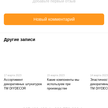
Добавьте первый отзыв
Новый комментарий
Другие записи
17 марта 2023
15 марта 2023
14 марта 2023
Ассортимент
Какие компоненты мы
Эластичнос
декоративных штукатурок
используем при
декоративн
ТМ DIYDECOR
производстве
ТМ DIYDE