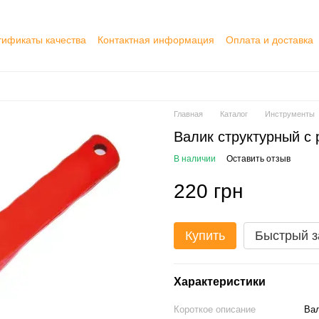
тификаты качества
Контактная информация
Оплата и доставка
ор публичной оферты
Главная
Каталог
Инструменты
Валик структурный с 
В наличии
Оставить отзыв
220 грн
Купить
Быстрый з
Характеристики
Короткое описание
Вал