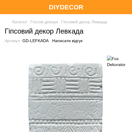
DIYDECOR
Каталог
Гіпсові декори
Гіпсовий декор Левкада
Гіпсовий декор Левкада
Артикул:
GD-LEFKADA
Написати відгук